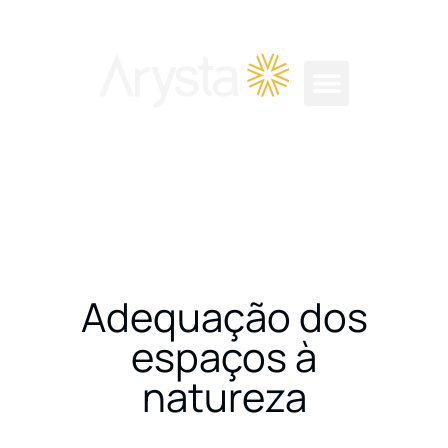
LINHAS DE PRODUTO
ÁREA DO CORRETOR
ÁREA DO CLIENTE
Adequação dos
espaços à
natureza