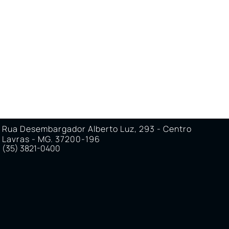
O
ÁREA DO CORRETOR
ÁREA DO CLIENTE
Rua Desembargador Alberto Luz, 293 - Centro
Lavras - MG. 37200-196
(35) 3821-0400