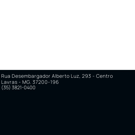
O
ÁREA DO CORRETOR
ÁREA DO CLIENTE
Rua Desembargador Alberto Luz, 293 - Centro
Lavras - MG. 37200-196
(35) 3821-0400