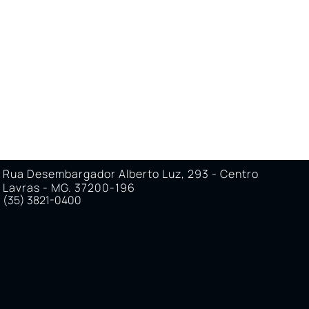
O
ÁREA DO CORRETOR
ÁREA DO CLIENTE
Rua Desembargador Alberto Luz, 293 - Centro
Lavras - MG. 37200-196
(35) 3821-0400